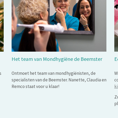
Het team van Mondhygiëne de Beemster
E
s
Ontmoet het team van mondhygiënisten, de
W
specialisten van de Beemster. Nanette, Claudia en
c
Remco staat voor u klaar!
k
Zo
p