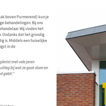
lak boven Purmerend) kun je
ge behandelingen. Bij ons
ehandelaar. Wij vinden het
. Ondanks dat het grondig
ig is. Middels een huiselijke
gst in de
iënist met vele jaren
 uitleg bij wat ze gaat doen en
 gebit.''