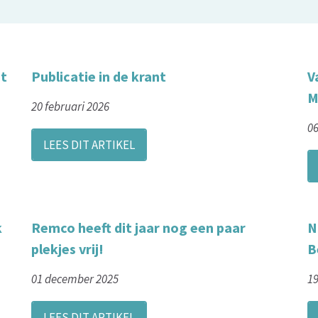
et
Publicatie in de krant
V
M
20 februari 2026
06
LEES DIT ARTIKEL
k
Remco heeft dit jaar nog een paar
N
plekjes vrij!
B
01 december 2025
1
LEES DIT ARTIKEL