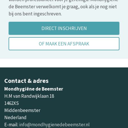
de Beemster verwelkomt je graag, ook als je nog niet
bij ons bent ingeschreven.
DIRECT INSCHRIJVEN
OF MAAK EEN AFSPRAAK
Contact & adres
Mondhygiëne de Beemster
H.M van Randwijklaan 18
1462XS
Middenbeemster
Nederland
E-mail:
info@mondhygienedebeemster.nl