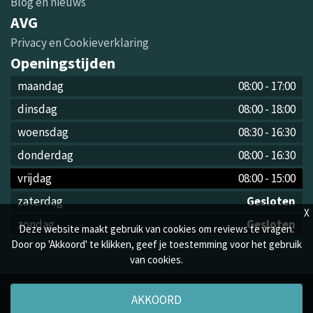
Blog en nieuws
AVG
Privacy en Cookieverklaring
Openingstijden
maandag
08:00
-
17:00
dinsdag
08:00
-
18:00
woensdag
08:30
-
16:30
donderdag
08:00
-
16:30
vrijdag
08:00
-
15:00
zaterdag
Gesloten
X
zondag
Gesloten
Deze website maakt gebruik van cookies om reviews te vragen.
Door op 'Akkoord' te klikken, geef je toestemming voor het gebruik
van cookies.
by Mondhygiëne de Beemster Ontwikkeld door
AKKOORD
Tijdvooreensite
Onderhouden door
TR marketing